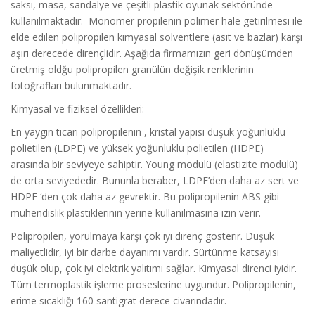
saksı, masa, sandalye ve çeşitli plastik oyunak sektöründe
kullanılmaktadır. Monomer propilenin polimer hale getirilmesi ile
elde edilen polipropilen kimyasal solventlere (asit ve bazlar) karşı
aşırı derecede dirençlidir. Aşağıda firmamızın geri dönüşümden
üretmiş oldğu polipropilen granülün değişik renklerinin
fotoğrafları bulunmaktadır.
Kimyasal ve fiziksel özellikleri:
En yaygın ticari polipropilenin , kristal yapısı düşük yoğunluklu
polietilen (LDPE) ve yüksek yoğunluklu polietilen (HDPE)
arasında bir seviyeye sahiptir. Young modülü (elastizite modülü)
de orta seviyededir. Bununla beraber, LDPE’den daha az sert ve
HDPE ‘den çok daha az gevrektir. Bu polipropilenin ABS gibi
mühendislik plastiklerinin yerine kullanılmasına izin verir.
Polipropilen, yorulmaya karşı çok iyi direnç gösterir. Düşük
maliyetlidir, iyi bir darbe dayanımı vardır. Sürtünme katsayısı
düşük olup, çok iyi elektrik yalıtımı sağlar. Kimyasal direnci iyidir.
Tüm termoplastik işleme proseslerine uygundur. Polipropilenin,
erime sıcaklığı 160 santigrat derece civarındadır.