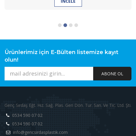
İNCELE
Ürünlerimiz için E-Bülten listemize kayıt
olun!
ABONE OL
Genç Sırdaş Eğt. Hiz. Sağ. Plas. Geri Dön. Tur. San. Ve Tic. Ltd. Şti.
0534 590 07 02
0534 590 07 02
info@gencsirdasplastik.com