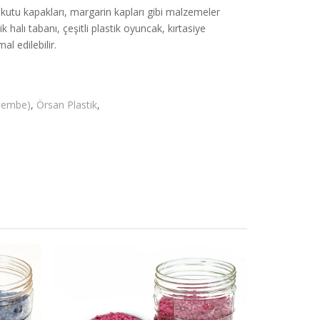
utu kapakları, margarin kapları gibi malzemeler
k halı tabanı, çeşitli plastik oyuncak, kırtasiye
l edilebilir.
(Pembe)
,
Örsan Plastik
,