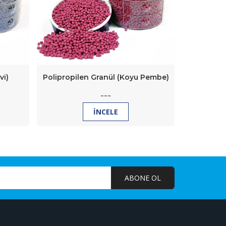
vi)
Polipropilen Granül (Koyu Pembe)
Polip
---
İNCELE
ABONE OL