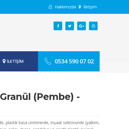
Hakkımızda
İletişim
0534 590 07 02
İLETİŞİM
 Granül (Pembe) -
e, plastik kasa üretiminde, inşaat sektöründe (yalıtım,