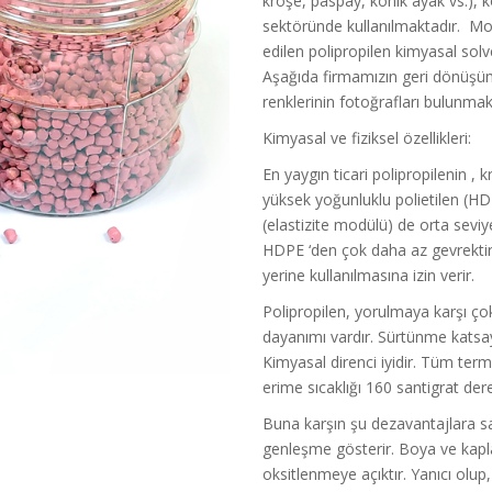
kroşe, paspay, konik ayak vs.), k
sektöründe kullanılmaktadır. Mon
edilen polipropilen kimyasal solve
Aşağıda firmamızın geri dönüşüm
renklerinin fotoğrafları bulunmak
Kimyasal ve fiziksel özellikleri:
En yaygın ticari polipropilenin , 
yüksek yoğunluklu polietilen (HD
(elastizite modülü) de orta sevi
HDPE ‘den çok daha az gevrektir.
yerine kullanılmasına izin verir.
Polipropilen, yorulmaya karşı çok 
dayanımı vardır. Sürtünme katsayıs
Kimyasal direnci iyidir. Tüm term
erime sıcaklığı 160 santigrat dere
Buna karşın şu dezavantajlara sah
genleşme gösterir. Boya ve kapla
oksitlenmeye açıktır. Yanıcı olup, 