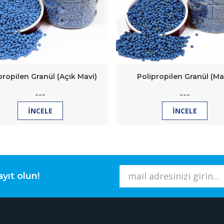
propilen Granül (Açık Mavi)
Polipropilen Granül (Ma
---
---
İNCELE
İNCELE
yıt olun!