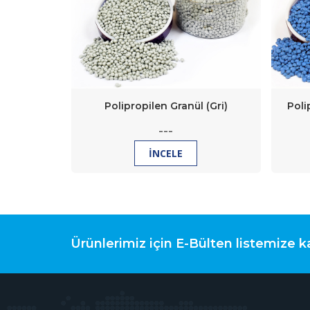
oyu Pembe)
Polipropilen Granül (Gri)
Poli
---
İNCELE
Ürünlerimiz için E-Bülten listemize ka