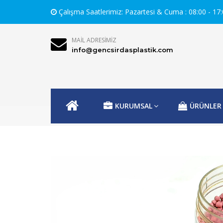
Çalışma Saatlerimiz: Pazartesi & Cuma : 08:00 - 17:0
MAIL ADRESIMIZ
info@gencsirdasplastik.com
KURUMSAL
ÜRÜNLER