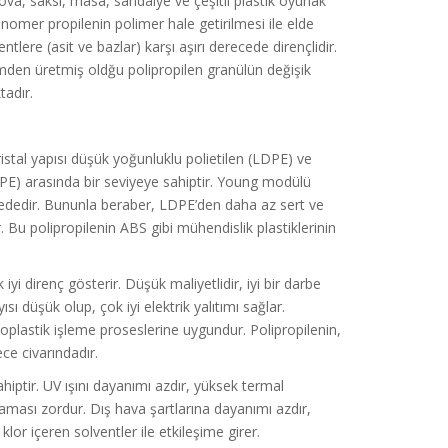
ova, saksı, masa, sandalye ve çeşitli plastik oyunak
omer propilenin polimer hale getirilmesi ile elde
ntlere (asit ve bazlar) karşı aşırı derecede dirençlidir.
den üretmiş oldğu polipropilen granülün değişik
tadır.
kristal yapısı düşük yoğunluklu polietilen (LDPE) ve
PE) arasında bir seviyeye sahiptir. Young modülü
yededir. Bununla beraber, LDPE’den daha az sert ve
 Bu polipropilenin ABS gibi mühendislik plastiklerinin
iyi direnç gösterir. Düşük maliyetlidir, iyi bir darbe
ı düşük olup, çok iyi elektrik yalıtımı sağlar.
oplastik işleme proseslerine uygundur. Polipropilenin,
ce civarındadır.
iptir. UV ışını dayanımı azdır, yüksek termal
ması zordur. Dış hava şartlarına dayanımı azdır,
klor içeren solventler ile etkileşime girer.