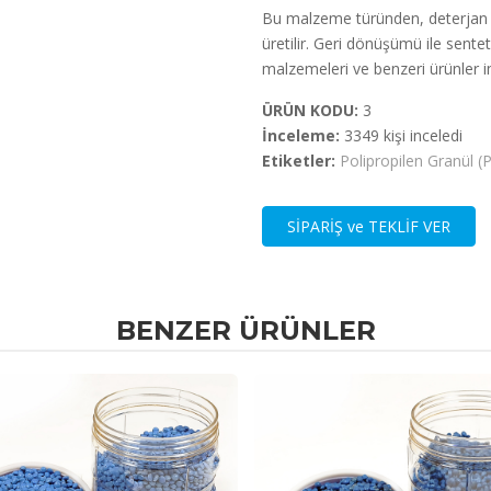
Bu malzeme türünden, deterjan k
üretilir. Geri dönüşümü ile senteti
malzemeleri ve benzeri ürünler ima
ÜRÜN KODU:
3
İnceleme:
3349 kişi inceledi
Etiketler:
Polipropilen Granül 
SİPARİŞ ve TEKLİF VER
BENZER ÜRÜNLER